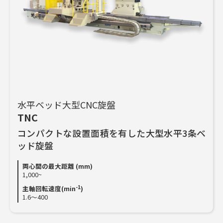
水平ベッド大型CNC旋盤
TNC
コンパクトな設置面積を有した大型水平3条ベ
ッド旋盤
両心間の最大距離 (mm)
1,000~
-1
主軸回転速度(min
)
1.6～400