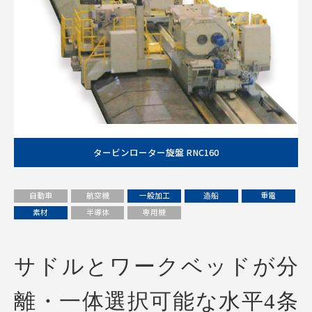
タービンローター旋盤 RNC160
自動車
航空機
一般加工
造船
重電
素材
半導体
専用機
サドルとワークベッドが分
離・一体選択可能な水平4条